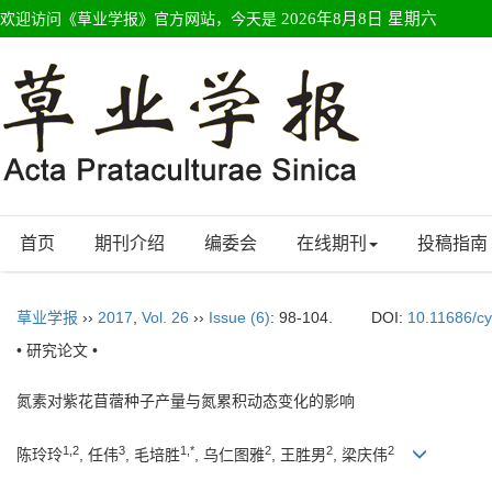
欢迎访问《草业学报》官方网站，今天是
2026年8月8日 星期六
首页
期刊介绍
编委会
在线期刊
投稿指南
草业学报
››
2017
,
Vol. 26
››
Issue (6)
: 98-104.
DOI:
10.11686/c
• 研究论文 •
氮素对紫花苜蓿种子产量与氮累积动态变化的影响
1,2
3
1,*
2
2
2
陈玲玲
, 任伟
, 毛培胜
, 乌仁图雅
, 王胜男
, 梁庆伟