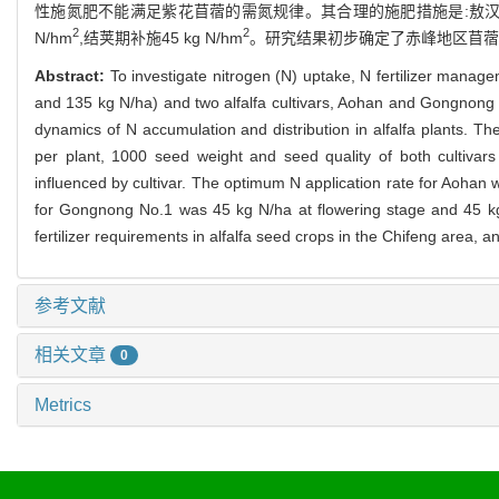
性施氮肥不能满足紫花苜蓿的需氮规律。其合理的施肥措施是:敖汉苜蓿在
2
2
N/hm
,结荚期补施45 kg N/hm
。研究结果初步确定了赤峰地区苜蓿
Abstract:
To investigate nitrogen (N) uptake, N fertilizer manageme
and 135 kg N/ha) and two alfalfa cultivars, Aohan and Gongnong N
dynamics of N accumulation and distribution in alfalfa plants. T
per plant, 1000 seed weight and seed quality of both cultivar
influenced by cultivar. The optimum N application rate for Aohan
for Gongnong No.1 was 45 kg N/ha at flowering stage and 45 kg N/
fertilizer requirements in alfalfa seed crops in the Chifeng area, a
参考文献
相关文章
0
Metrics