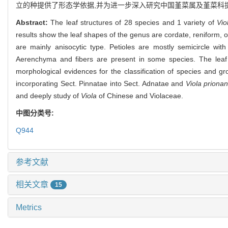
立的种提供了形态学依据,并为进一步深入研究中国堇菜属及堇菜科
Abstract:
The leaf structures of 28 species and 1 variety of
Vio
results show the leaf shapes of the genus are cordate, reniform, o
are mainly anisocytic type. Petioles are mostly semicircle wi
Aerenchyma and fibers are present in some species. The leaf sh
morphological evidences for the classification of species and g
incorporating Sect. Pinnatae into Sect. Adnatae and
Viola priona
and deeply study of
Viola
of Chinese and Violaceae.
中图分类号:
Q944
参考文献
相关文章
15
Metrics