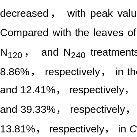
decreased， with peak valu
Compared with the leaves of 
N
， and N
treatmen
120
240
8.86%， respectively， in t
and 12.41%， respectively， 
and 39.33%， respectively，
13.81%， respectively， in