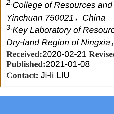
2.
College of Resources and
Yinchuan 750021，China
3.
Key Laboratory of Resourc
Dry-land Region of Ningx
2020-02-21
Received:
Revise
2021-01-08
Published:
Ji-li LIU
Contact: