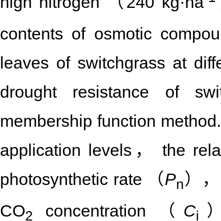
high nitrogen （240 kg·ha
contents of osmotic compou
leaves of switchgrass at di
drought resistance of swi
membership function method. 
application levels， the re
photosynthetic rate （
P
）， s
n
CO
concentration （
C
） 
2
i