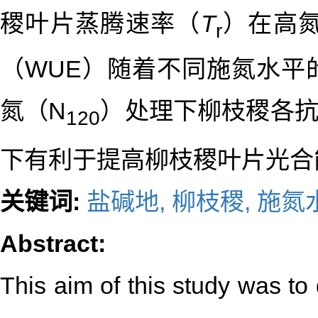
稷叶片蒸腾速率（
T
）在高
r
（WUE）随着不同施氮水平
氮（N
）处理下柳枝稷各
120
下有利于提高柳枝稷叶片光合能
关键词:
盐碱地,
柳枝稷,
施氮
Abstract:
This aim of this study was to 