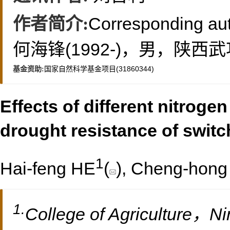
Corresponding aut
作者简介:
何海锋(1992-)，男，陕西武
国家自然科学基金项目(31860344)
基金资助:
Effects of different nitroge
drought resistance of swit
1
Hai-feng HE
(
), Cheng-hon
1.
College of Agriculture，