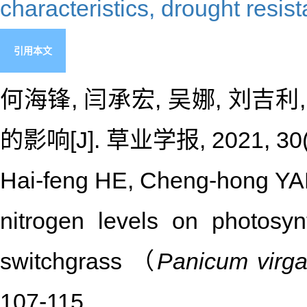
characteristics,
drought resis
引用本文
何海锋, 闫承宏, 吴娜, 刘
的影响[J]. 草业学报, 2021, 30(1
Hai-feng HE, Cheng-hong YAN, 
nitrogen levels on photosynt
switchgrass （
Panicum virg
107-115.