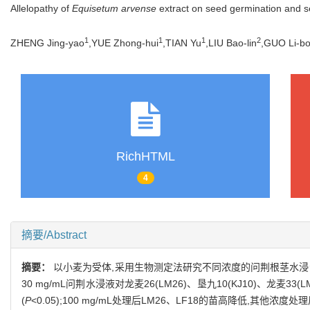
Allelopathy of
Equisetum arvense
extract on seed germination and s
1
1
1
2
ZHENG Jing-yao
,YUE Zhong-hui
,TIAN Yu
,LIU Bao-lin
,GUO Li-b
RichHTML
4
摘要/Abstract
摘要：
以小麦为受体,采用生物测定法研究不同浓度的问荆根茎水浸
30 mg/mL问荆水浸液对龙麦26(LM26)、垦九10(KJ10)、龙麦3
(
P
<0.05);100 mg/mL处理后LM26、LF18的苗高降低,