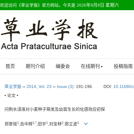
欢迎访问《草业学报》官方网站，今天是
2026年8月8日 星期六
首页
期刊介绍
编委会
在线期刊
投稿指南
草业学报
››
2014
,
Vol. 23
››
Issue (3)
: 191-196.
DOI:
10.11686/
• 论文 •
问荆水浸液对小麦种子萌发及幼苗生长的化感效应初探
1
1,*
1
2
1
郑景瑶
,岳中辉
,田宇
,刘宝林
,郭立波