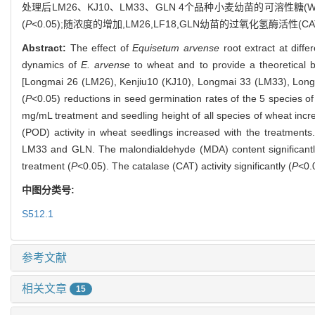
处理后LM26、KJ10、LM33、GLN 4个品种小麦幼苗的可溶性糖(
(
P
<0.05);随浓度的增加,LM26,LF18,GLN幼苗的过氧化氢酶活性(
Abstract:
The effect of
Equisetum arvense
root extract at diff
dynamics of
E. arvense
to wheat and to provide a theoretical b
[Longmai 26 (LM26), Kenjiu10 (KJ10), Longmai 33 (LM33), Long
(
P
<0.05) reductions in seed germination rates of the 5 species
mg/mL treatment and seedling height of all species of wheat incr
(POD) activity in wheat seedlings increased with the treatments
LM33 and GLN. The malondialdehyde (MDA) content significantl
treatment (
P
<0.05). The catalase (CAT) activity significantly (
P
<0.
中图分类号:
S512.1
参考文献
相关文章
15