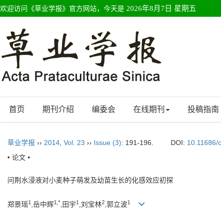
欢迎访问《草业学报》官方网站，今天是
2026年8月7日 星期五
首页
期刊介绍
编委会
在线期刊
投稿指南
草业学报
››
2014
,
Vol. 23
››
Issue (3)
: 191-196.
DOI:
10.11686/
• 论文 •
问荆水浸液对小麦种子萌发及幼苗生长的化感效应初探
1
1,*
1
2
1
郑景瑶
,岳中辉
,田宇
,刘宝林
,郭立波