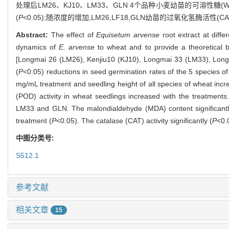
处理后LM26、KJ10、LM33、GLN 4个品种小麦幼苗的可溶性糖(
(
P
<0.05);随浓度的增加,LM26,LF18,GLN幼苗的过氧化氢酶活性(
Abstract:
The effect of
Equisetum arvense
root extract at diff
dynamics of
E. arvense
to wheat and to provide a theoretical b
[Longmai 26 (LM26), Kenjiu10 (KJ10), Longmai 33 (LM33), Long
(
P
<0.05) reductions in seed germination rates of the 5 species
mg/mL treatment and seedling height of all species of wheat incr
(POD) activity in wheat seedlings increased with the treatments
LM33 and GLN. The malondialdehyde (MDA) content significantl
treatment (
P
<0.05). The catalase (CAT) activity significantly (
P
<0.
中图分类号:
S512.1
参考文献
相关文章
15