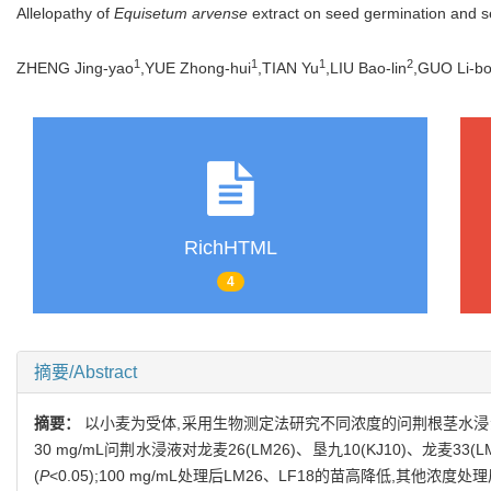
Allelopathy of
Equisetum arvense
extract on seed germination and s
1
1
1
2
ZHENG Jing-yao
,YUE Zhong-hui
,TIAN Yu
,LIU Bao-lin
,GUO Li-b
RichHTML
4
摘要/Abstract
摘要：
以小麦为受体,采用生物测定法研究不同浓度的问荆根茎水浸
30 mg/mL问荆水浸液对龙麦26(LM26)、垦九10(KJ10)、龙麦3
(
P
<0.05);100 mg/mL处理后LM26、LF18的苗高降低,