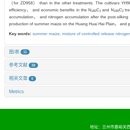
（for ZD958） than in the other treatments. The cultivars YH98
efficiency， and economic benefits in the N
C
and N
C
tr
180
1
180
2
accumulation， and nitrogen accumulation after the post-silking 
production of summer maize on the Huang Huai Hai Plain， and pro
Key words:
summer maize,
mixture of controlled release nitrog
图/表
11
参考文献
38
相关文章
6
Metrics
地址：兰州市嘉峪关西路