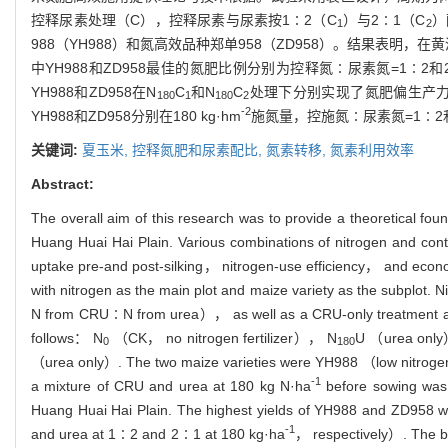
控释尿素处理（C），控释尿素与尿素按1∶2（C
）与2∶1（C
）
1
2
988（YH988）和氮高效品种郑单958（ZD958）。结果表明，在黄
中YH988和ZD958最佳的氮肥比例分别为控释氮∶尿素氮=1∶2和
YH988和ZD958在N
C
和N
C
处理下分别实现了氮肥偏生产
180
1
180
2
-2
YH988和ZD958分别在180 kg·hm
施氮量，控施氮∶尿素氮=1∶
关键词:
夏玉米,
控释氮肥和尿素配比,
氮素转移,
氮素利用效率
Abstract:
The overall aim of this research was to provide a theoretical fou
Huang Huai Hai Plain. Various combinations of nitrogen and co
uptake pre-and post-silking， nitrogen-use efficiency， and econo
with nitrogen as the main plot and maize variety as the subplot
N from CRU∶N from urea）， as well as a CRU-only treatment a
follows： N
（CK， no nitrogen fertilizer）， N
U （urea onl
0
180
（urea only）. The two maize varieties were YH988 （low nitrogen-u
-1
a mixture of CRU and urea at 180 kg N·ha
before sowing was 
Huang Huai Hai Plain. The highest yields of YH988 and ZD958 w
-1
and urea at 1∶2 and 2∶1 at 180 kg·ha
， respectively）. The bi