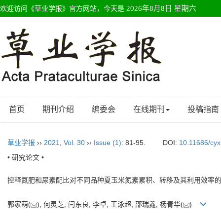
欢迎访问《草业学报》官方网站，今天是
2026年8月8日 星期六
首页
期刊介绍
编委会
在线期刊
投稿指南
草业学报
››
2021
,
Vol. 30
››
Issue (1)
: 81-95.
DOI:
10.11686/cy
• 研究论文 •
控释氮肥和尿素配比对不同品种夏玉米氮素累积、转移及其利用效率
郭家萌(
), 何灵芝, 闫东良, 李卓, 王泳超, 邵瑞鑫, 杨青华(
)