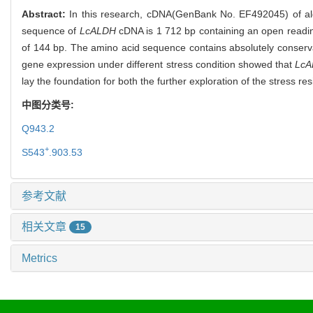
Abstract:
In this research, cDNA(GenBank No. EF492045) of 
sequence of
LcALDH
cDNA is 1 712 bp containing an open reading
of 144 bp. The amino acid sequence contains absolutely conserva
gene expression under different stress condition showed that
Lc
lay the foundation for both the further exploration of the stress r
中图分类号:
Q943.2
+
S543
.903.53
参考文献
相关文章
15
Metrics