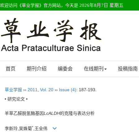
欢迎访问《草业学报》官方网站，今天是
2026年8月7日 星期五
首页
期刊介绍
编委会
在线期刊
投稿指南
草业学报
››
2011
,
Vol. 20
››
Issue (4)
: 187-193.
• 研究论文 •
羊草乙醛脱氢酶基因
LcALDH
的克隆与表达分析
*
李新玲,吴姝菊
,王全伟