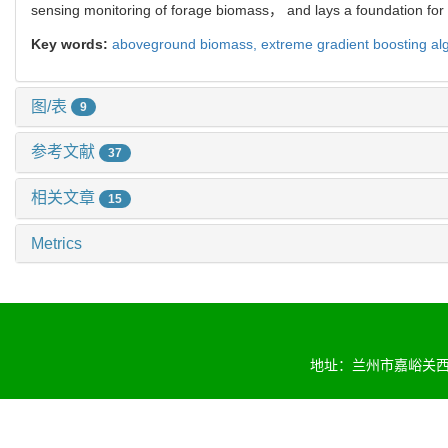
sensing monitoring of forage biomass， and lays a foundation for 
Key words:
aboveground biomass,
extreme gradient boosting al
图/表
9
参考文献
37
相关文章
15
Metrics
地址：兰州市嘉峪关西路