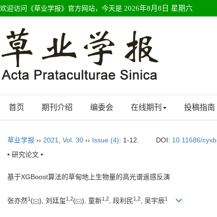
欢迎访问《草业学报》官方网站，今天是
2026年8月8日 星期六
首页
期刊介绍
编委会
在线期刊
投稿指南
草业学报
››
2021
,
Vol. 30
››
Issue (4)
: 1-12.
DOI:
10.11686/cyx
• 研究论文 •
基于XGBoost算法的草甸地上生物量的高光谱遥感反演
1
1
,
2
1
,
2
1
,
2
1
张亦然
(
), 刘廷玺
(
), 童新
, 段利民
, 吴宇辰