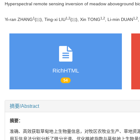
Hyperspectral remote sensing inversion of meadow aboveground b
1
1
,
2
1
,
2
1
,
2
Yi-ran ZHANG
(
), Ting-xi LIU
(
), Xin TONG
, Li-min DUAN
RichHTML
54
摘要/Abstract
摘要：
准确、高效获取草甸地上生物量信息，对牧区农牧业生产、草地资
用互信息法分别分析了微分光谱、优化植被指数与草甸地上生物量的