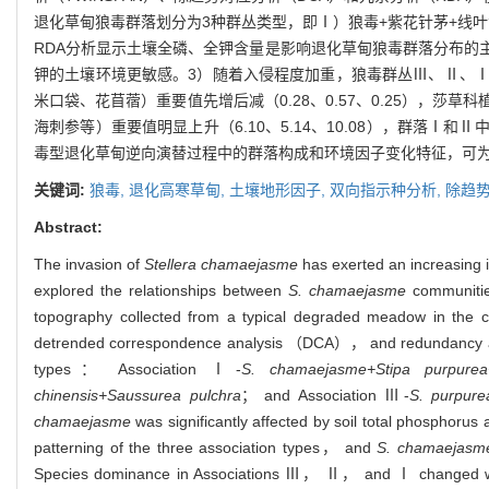
退化草甸狼毒群落划分为3种群丛类型，即Ⅰ）狼毒+紫花针茅+线叶
RDA分析显示土壤全磷、全钾含量是影响退化草甸狼毒群落分布的
钾的土壤环境更敏感。3）随着入侵程度加重，狼毒群丛Ⅲ、Ⅱ、Ⅰ的
米口袋、花苜蓿）重要值先增后减（0.28、0.57、0.25），莎草
海刺参等）重要值明显上升（6.10、5.14、10.08），群落Ⅰ和
毒型退化草甸逆向演替过程中的群落构成和环境因子变化特征，可
关键词:
狼毒,
退化高寒草甸,
土壤地形因子,
双向指示种分析,
除趋势
Abstract:
The invasion of
Stellera chamaejasme
has exerted an increasing 
explored the relationships between
S. chamaejasme
communities
topography collected from a typical degraded meadow in the
detrended correspondence analysis （DCA）， and redundancy ana
types： Association Ⅰ-
S. chamaejasme+Stipa purpurea+K
chinensis+Saussurea pulchra
； and Association Ⅲ-
S. purpur
chamaejasme
was significantly affected by soil total phosphorus 
patterning of the three association types， and
S. chamaejasm
Species dominance in Associations Ⅲ， Ⅱ， and Ⅰ changed wi