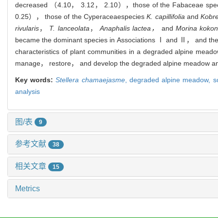
decreased （4.10， 3.12， 2.10），
those of the Fabaceae spe
0.25）， those of the Cyperaceae
species
K. capillifolia
and
Kobre
rivularis
，
T. lanceolata
，
Anaphalis lactea，
and
Morina kokon
became the dominant species in Associations Ⅰ and Ⅱ， and th
characteristics of plant communities in a degraded alpine mead
manage， restore， and develop the degraded alpine meadow and 
Key words:
Stellera chamaejasme
,
degraded alpine meadow,
s
analysis
图/表
9
参考文献
38
相关文章
15
Metrics