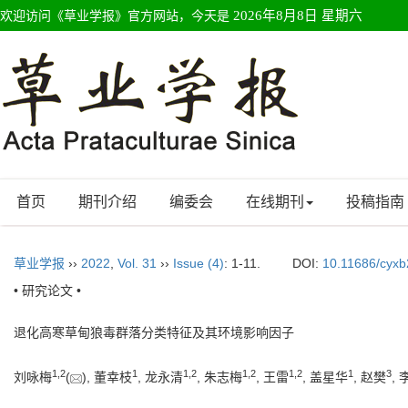
欢迎访问《草业学报》官方网站，今天是
2026年8月8日 星期六
首页
期刊介绍
编委会
在线期刊
投稿指南
草业学报
››
2022
,
Vol. 31
››
Issue (4)
: 1-11.
DOI:
10.11686/cyx
• 研究论文 •
退化高寒草甸狼毒群落分类特征及其环境影响因子
1
,
2
1
1
,
2
1
,
2
1
,
2
1
3
刘咏梅
(
), 董幸枝
, 龙永清
, 朱志梅
, 王雷
, 盖星华
, 赵樊
,