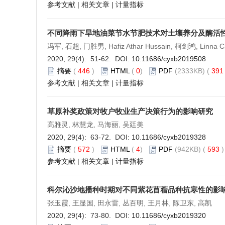
参考文献
|
相关文章
|
计量指标
不同降雨下旱地油菜节水节肥技术对土壤养分及酶活
冯军, 石超, 门胜男, Hafiz Athar Hussain, 柯剑鸿, Lin
2020, 29(4): 51-62. DOI:
10.11686/cyxb2019508
摘要
(
446
)
HTML
(
0
)
PDF
(2333KB) (
39
参考文献
|
相关文章
|
计量指标
草原补奖政策对牧户牧业生产决策行为的影响研究
高雅灵, 林慧龙, 马海丽, 吴廷美
2020, 29(4): 63-72. DOI:
10.11686/cyxb2019328
摘要
(
572
)
HTML
(
4
)
PDF
(942KB) (
593
参考文献
|
相关文章
|
计量指标
科尔沁沙地播种时期对不同紫花苜蓿品种抗寒性的影
张玉霞, 王显国, 田永雷, 丛百明, 王月林, 陈卫东, 高凯
2020, 29(4): 73-80. DOI:
10.11686/cyxb2019320