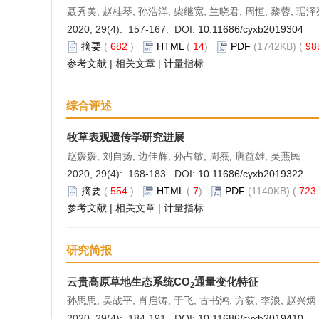
聂秀美, 赵桂琴, 孙浩洋, 柴继宽, 兰晓君, 周恒, 黎蓉, 琚泽
2020, 29(4): 157-167. DOI:
10.11686/cyxb2019304
摘要
(
682
)
HTML
(
14
)
PDF
(1742KB) (
98
参考文献
|
相关文章
|
计量指标
综合评述
牧草表观遗传学研究进展
赵媛媛, 刘自扬, 边佳辉, 孙占敏, 周焘, 唐益雄, 吴燕民
2020, 29(4): 168-183. DOI:
10.11686/cyxb2019322
摘要
(
554
)
HTML
(
7
)
PDF
(1140KB) (
723
参考文献
|
相关文章
|
计量指标
研究简报
云贵高原草地生态系统CO
通量变化特征
2
孙思思, 吴战平, 肖启涛, 于飞, 古书鸿, 方荻, 李浪, 赵兴炳
2020, 29(4): 184-191. DOI:
10.11686/cyxb2019410