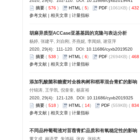
2020, 29(4): 102-110. DOI:
10.11686/cyxb2019441
摘要
(
576
)
HTML
(
5
)
PDF
(1061KB) (
43
参考文献
|
相关文章
|
计量指标
胡麻异质型ACCase亚基基因的克隆与表达分析
杨婷, 张建平, 刘自刚, 齐燕妮, 李闻娟, 谢亚萍
2020, 29(4): 111-120. DOI:
10.11686/cyxb2019520
摘要
(
538
)
HTML
(
6
)
PDF
(2694KB) (
46
参考文献
|
相关文章
|
计量指标
添加乳酸菌和糖蜜对全株构树和稻草混合青贮的影响
付锦涛, 王学凯, 倪奎奎, 杨富裕
2020, 29(4): 121-128. DOI:
10.11686/cyxb2019325
摘要
(
518
)
HTML
(
14
)
PDF
(559KB) (
83
参考文献
|
相关文章
|
计量指标
不同品种葡萄渣对苜蓿青贮品质和有氧稳定性的影响
董文成, 林语梵, 朱鸿福, 张欢, 张桂杰