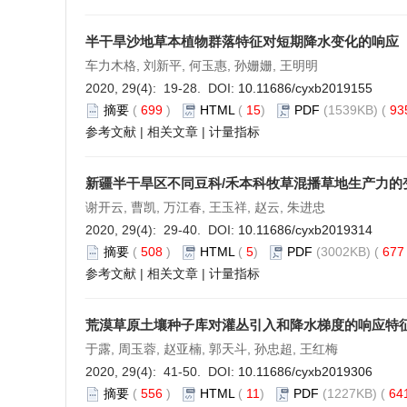
半干旱沙地草本植物群落特征对短期降水变化的响应
车力木格, 刘新平, 何玉惠, 孙姗姗, 王明明
2020, 29(4): 19-28. DOI:
10.11686/cyxb2019155
摘要
(
699
)
HTML
(
15
)
PDF
(1539KB) (
93
参考文献
|
相关文章
|
计量指标
新疆半干旱区不同豆科/禾本科牧草混播草地生产力的
谢开云, 曹凯, 万江春, 王玉祥, 赵云, 朱进忠
2020, 29(4): 29-40. DOI:
10.11686/cyxb2019314
摘要
(
508
)
HTML
(
5
)
PDF
(3002KB) (
67
参考文献
|
相关文章
|
计量指标
荒漠草原土壤种子库对灌丛引入和降水梯度的响应特
于露, 周玉蓉, 赵亚楠, 郭天斗, 孙忠超, 王红梅
2020, 29(4): 41-50. DOI:
10.11686/cyxb2019306
摘要
(
556
)
HTML
(
11
)
PDF
(1227KB) (
64