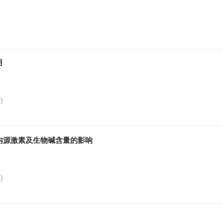
)
用
0
)
内源激素及生物碱含量的影响
4
)