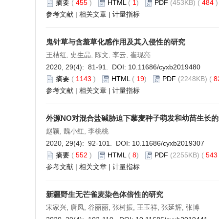
摘要
(
455
)
HTML
(
1
)
PDF
(453KB) (
484
参考文献
|
相关文章
|
计量指标
鬼针草与含羞草化感作用及其入侵性的研究
王桔红, 史生晶, 陈文, 李云, 崔现亮
2020, 29(4): 81-91. DOI:
10.11686/cyxb2019480
摘要
(
1143
)
HTML
(
19
)
PDF
(2248KB) (
8
参考文献
|
相关文章
|
计量指标
外源NO对混合盐碱胁迫下藜麦种子萌发和幼苗生长的
赵颖, 魏小红, 李桃桃
2020, 29(4): 92-101. DOI:
10.11686/cyxb2019307
摘要
(
552
)
HTML
(
8
)
PDF
(2255KB) (
54
参考文献
|
相关文章
|
计量指标
新疆野生无芒雀麦染色体倍性的研究
宋家兴, 唐凤, 谷丽丽, 张树振, 王玉祥, 张延辉, 张博