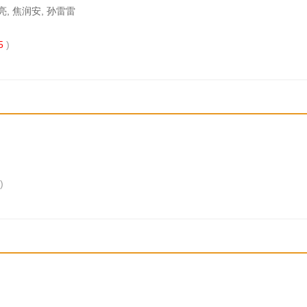
亮, 焦润安, 孙雷雷
5
)
)