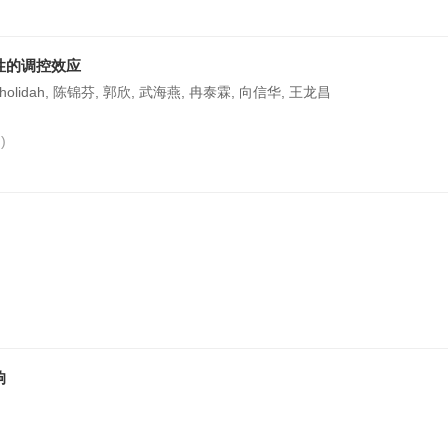
性的调控效应
na Cholidah, 陈锦芬, 郭欣, 武海燕, 冉泰霖, 向信华, 王龙昌
1
)
)
响