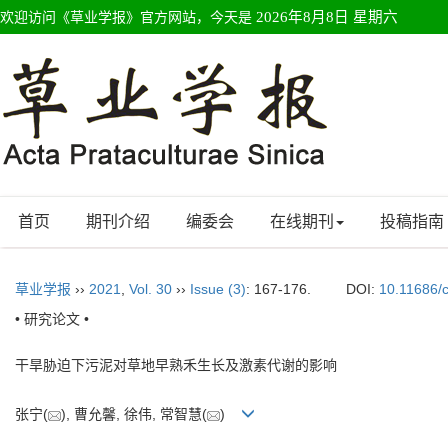
欢迎访问《草业学报》官方网站，今天是
2026年8月8日 星期六
首页
期刊介绍
编委会
在线期刊
投稿指南
草业学报
››
2021
,
Vol. 30
››
Issue (3)
: 167-176.
DOI:
10.11686/
• 研究论文 •
干旱胁迫下污泥对草地早熟禾生长及激素代谢的影响
张宁(
), 曹允馨, 徐伟, 常智慧(
)