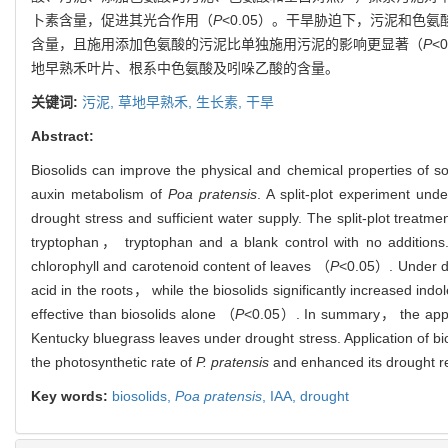
卜素含量，促进其光合作用（
P
<0.05）。干旱胁迫下，污泥和
含量，且施用添加色氨酸的污泥比单独施用污泥的影响更显著（
P
<
地早熟禾叶片、根系中色氨酸及吲哚乙酸的含量。
关键词:
污泥,
草地早熟禾,
生长素,
干旱
Abstract:
Biosolids can improve the physical and chemical properties of s
auxin metabolism of
Poa pratensis
. A split-plot experiment un
drought stress and sufficient water supply. The split-plot trea
tryptophan， tryptophan and a blank control with no additions. 
chlorophyll and carotenoid content of leaves （
P
<0.05）. Under di
acid in the roots， while the biosolids significantly increased in
effective than biosolids alone （
P
<0.05）. In summary， the applica
Kentucky bluegrass leaves under drought stress. Application of bi
the photosynthetic rate of
P. pratensis
and enhanced its drought r
Key words:
biosolids,
Poa pratensis
,
IAA,
drought