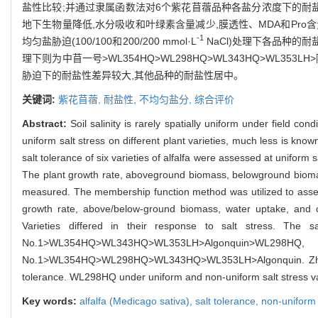
盐性比较;并通过隶属函数法对6个紫花苜蓿品种各盐分浓度下的耐盐
地下生物量降低,水分吸收和叶绿素含量减少,膜透性、MDA和Pr
-1
均匀盐胁迫(100/100和200/200 mmol·L
NaCl)处理下各品种的耐盐性
理下则为中苜一号>WL354HQ>WL298HQ>WL343HQ>WL
胁迫下的耐盐性差异较大,其他品种的耐盐性居中。
关键词:
紫花苜蓿,
耐盐性,
不均匀盐分,
综合评价
Abstract:
Soil salinity is rarely spatially uniform under field co
uniform salt stress on different plant varieties, much less is kno
salt tolerance of six varieties of alfalfa were assessed at uniform
The plant growth rate, aboveground biomass, belowground biomass
measured. The membership function method was utilized to assess 
growth rate, above/below-ground biomass, water uptake, and ch
Varieties differed in their response to salt stress. The
No.1>WL354HQ>WL343HQ>WL353LH>Algonquin>
No.1>WL354HQ>WL298HQ>WL343HQ>WL353LH>Algonquin. Zhongmu No
tolerance. WL298HQ under uniform and non-uniform salt stress var
Key words:
alfalfa (
Medicago sativa
),
salt tolerance,
non-uniform 