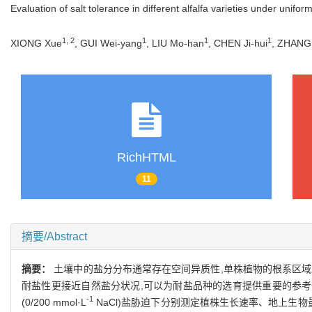
Evaluation of salt tolerance in different alfalfa varieties under unifo
1, 2
1
1
1
XIONG Xue
, GUI Wei-yang
, LIU Mo-han
, CHEN Ji-hui
, ZHANG 
RichHTML
11
摘要/Abstract
摘要：
土壤中的盐分分布通常存在空间异质性,单株植物的根系区
耐盐性更接近自然盐分状况,可以为耐盐品种的选育提供重要的参考依据。选
-1
(0/200 mmol·L
NaCl)盐胁迫下分别测定植株生长速率、地上生物量