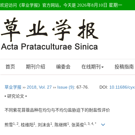
欢迎访问《草业学报》官方网站，今天是
2026年8月10日 星期一
首页
期刊介绍
编委会
在线期刊
投稿指南
草业学报
››
2018
,
Vol. 27
››
Issue (9)
: 67-76.
DOI:
10.11686/cy
• 研究论文 •
不同紫花苜蓿品种在均匀与不均匀盐胁迫下的耐盐性评价
1, 2
1
1
1
1, 3, 4, *
熊雪
, 桂维阳
, 刘沫含
, 陈继辉
, 张英俊